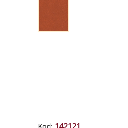
142121
Kod: