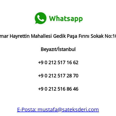
mar Hayrettin Mahallesi Gedik Paşa Fırını Sokak No:1
Beyazıt/İstanbul
+9 0 212 517 16 62
+9 0 212 517 28 70
+9 0 212 516 86 46
E-Posta:
mustafa@sateksderi.com